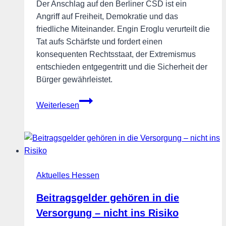
Der Anschlag auf den Berliner CSD ist ein
Angriff auf Freiheit, Demokratie und das
friedliche Miteinander. Engin Eroglu verurteilt die
Tat aufs Schärfste und fordert einen
konsequenten Rechtsstaat, der Extremismus
entschieden entgegentritt und die Sicherheit der
Bürger gewährleistet.
Engin
Weiterlesen
Eroglu
zum
Anschlag
auf
den
Aktuelles Hessen
Berliner
CSD
Beitragsgelder gehören in die
Versorgung – nicht ins Risiko