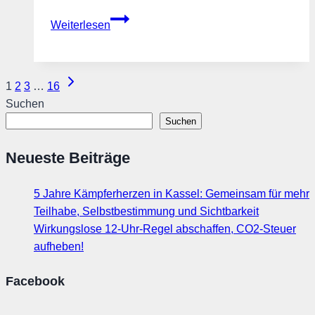
Krankenkassenbeiträge:
Weiterlesen
Strukturen
reformieren
–
Seitennavigation
Nächste
1
2
3
…
16
nicht
Seite
Suchen
die
Suchen
Bürger
auspressen!
Neueste Beiträge
5 Jahre Kämpferherzen in Kassel: Gemeinsam für mehr
Teilhabe, Selbstbestimmung und Sichtbarkeit
Wirkungslose 12-Uhr-Regel abschaffen, CO2-Steuer
aufheben!
Facebook