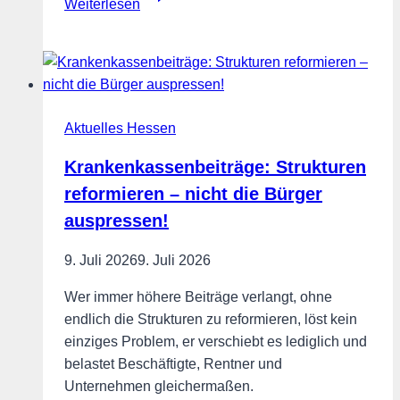
Weiterlesen
neu
denken
–
Zukunft
durch
Aktuelles Hessen
Zertifizierung
sichern!
Krankenkassenbeiträge: Strukturen
reformieren – nicht die Bürger
auspressen!
9. Juli 2026
9. Juli 2026
Wer immer höhere Beiträge verlangt, ohne
endlich die Strukturen zu reformieren, löst kein
einziges Problem, er verschiebt es lediglich und
belastet Beschäftigte, Rentner und
Unternehmen gleichermaßen.