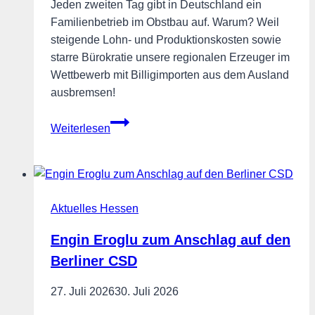
Jeden zweiten Tag gibt in Deutschland ein
Familienbetrieb im Obstbau auf. Warum? Weil
steigende Lohn- und Produktionskosten sowie
starre Bürokratie unsere regionalen Erzeuger im
Wettbewerb mit Billigimporten aus dem Ausland
ausbremsen!
Höfesterben
Weiterlesen
stoppen
–
Heimischen
Obstbau
Aktuelles Hessen
vor
dem
Engin Eroglu zum Anschlag auf den
Aus
Berliner CSD
bewahren!
27. Juli 2026
30. Juli 2026