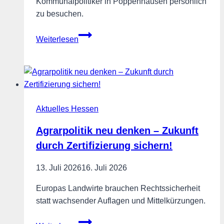
Kommunalpolitiker in Poppenhausen persönlich
zu besuchen.
39
Weiterlesen
Prozent
für
die
FREIE
WÄHLER
Aktuelles Hessen
Poppenhausen
–
Agrarpolitik neu denken – Zukunft
Landesvorsitzender
durch Zertifizierung sichern!
Engin
Eroglu
13. Juli 2026
16. Juli 2026
besucht
Hessens
Europas Landwirte brauchen Rechtssicherheit
erfolgreichsten
statt wachsender Auflagen und Mittelkürzungen.
Ortsverband
Agrarpolitik