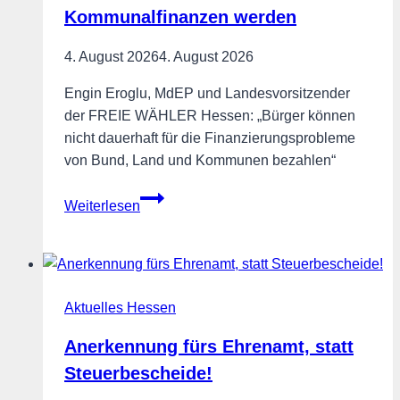
Kommunalfinanzen werden
4. August 2026
4. August 2026
Engin Eroglu, MdEP und Landesvorsitzender
der FREIE WÄHLER Hessen: „Bürger können
nicht dauerhaft für die Finanzierungsprobleme
von Bund, Land und Kommunen bezahlen“
Grundsteuer
Weiterlesen
darf
nicht
zum
Rettungsanker
Aktuelles Hessen
für
kaputte
Anerkennung fürs Ehrenamt, statt
Kommunalfinanzen
Steuerbescheide!
werden