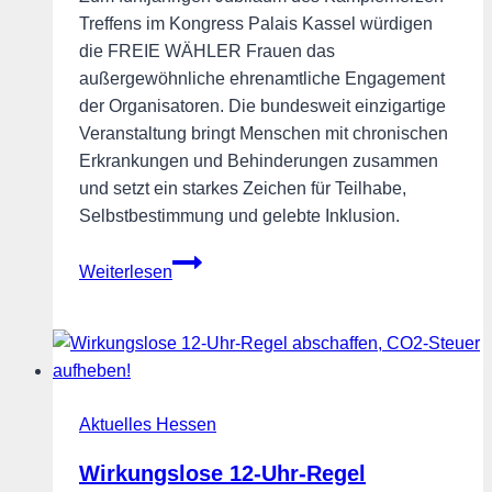
Treffens im Kongress Palais Kassel würdigen
die FREIE WÄHLER Frauen das
außergewöhnliche ehrenamtliche Engagement
der Organisatoren. Die bundesweit einzigartige
Veranstaltung bringt Menschen mit chronischen
Erkrankungen und Behinderungen zusammen
und setzt ein starkes Zeichen für Teilhabe,
Selbstbestimmung und gelebte Inklusion.
5
Weiterlesen
Jahre
Kämpferherzen
in
Kassel:
Gemeinsam
Aktuelles Hessen
für
mehr
Wirkungslose 12-Uhr-Regel
Teilhabe,