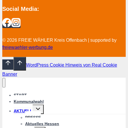
Social Media:
© 2026 FREIE WÄHLER Kreis Offenbach | supported by
freiewaehler-werbung.de
WordPress Cookie Hinweis von Real Cookie
Banner
START
Kommunalwahl
Untermenü
AKTUELL
umschalten
PRESSE
Aktuelles Hessen