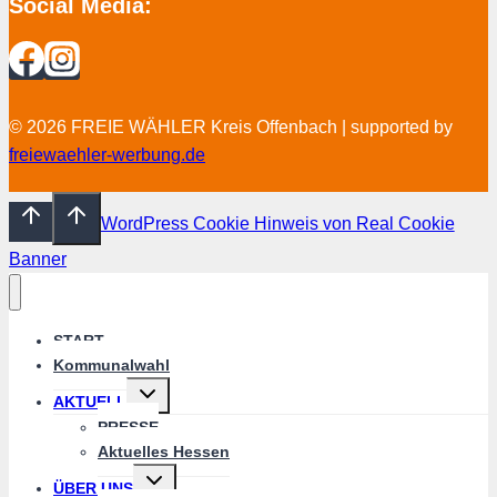
Social Media:
© 2026 FREIE WÄHLER Kreis Offenbach | supported by
freiewaehler-werbung.de
WordPress Cookie Hinweis von Real Cookie
Banner
START
Kommunalwahl
Untermenü
AKTUELL
umschalten
PRESSE
Aktuelles Hessen
Untermenü
ÜBER UNS
umschalten