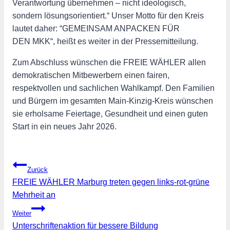
Verantwortung übernehmen – nicht ideologisch,
sondern lösungsorientiert.“ Unser Motto für den Kreis
lautet daher: “GEMEINSAM ANPACKEN FÜR
DEN MKK“, heißt es weiter in der Pressemitteilung.
Zum Abschluss wünschen die FREIE WÄHLER allen
demokratischen Mitbewerbern einen fairen,
respektvollen und sachlichen Wahlkampf. Den Familien
und Bürgern im gesamten Main-Kinzig-Kreis wünschen
sie erholsame Feiertage, Gesundheit und einen guten
Start in ein neues Jahr 2026.
Beitragsnavigation
Zurück
FREIE WÄHLER Marburg treten gegen links-rot-grüne
Mehrheit an
Weiter
Unterschriftenaktion für bessere Bildung