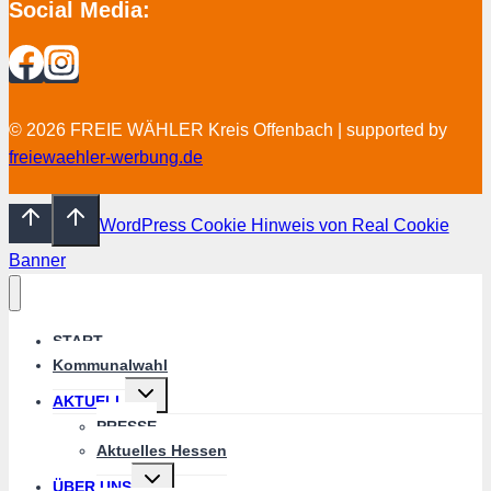
Social Media:
© 2026 FREIE WÄHLER Kreis Offenbach | supported by
freiewaehler-werbung.de
WordPress Cookie Hinweis von Real Cookie
Banner
START
Kommunalwahl
Untermenü
AKTUELL
umschalten
PRESSE
Aktuelles Hessen
Untermenü
ÜBER UNS
umschalten