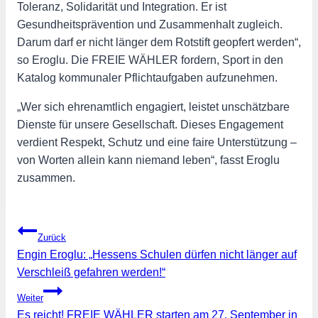
Toleranz, Solidarität und Integration. Er ist
Gesundheitsprävention und Zusammenhalt zugleich.
Darum darf er nicht länger dem Rotstift geopfert werden“,
so Eroglu. Die FREIE WÄHLER fordern, Sport in den
Katalog kommunaler Pflichtaufgaben aufzunehmen.
„Wer sich ehrenamtlich engagiert, leistet unschätzbare
Dienste für unsere Gesellschaft. Dieses Engagement
verdient Respekt, Schutz und eine faire Unterstützung –
von Worten allein kann niemand leben“, fasst Eroglu
zusammen.
Beitragsnavigation
Zurück
Engin Eroglu: „Hessens Schulen dürfen nicht länger auf
Verschleiß gefahren werden!“
Weiter
Es reicht! FREIE WÄHLER starten am 27. September in